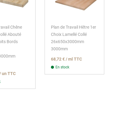
ravail Chêne
Plan de Travail Hêtre 1er
ollé Abouté
Choix Lamellé Collé
oits Bords
26x650x3000mm
3000mm
3000mm
68,72 € / ml TTC
En stock
/ un TTC
k