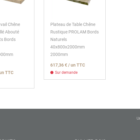
avail Chêne
Plateau de Table Chêne
llé Abouté
Rustique PROLAM Bords
its Bords
Naturels
40x800x2000mm
3000mm
2000mm
617,36 € / un TTC
 un TTC
Sur demande
U