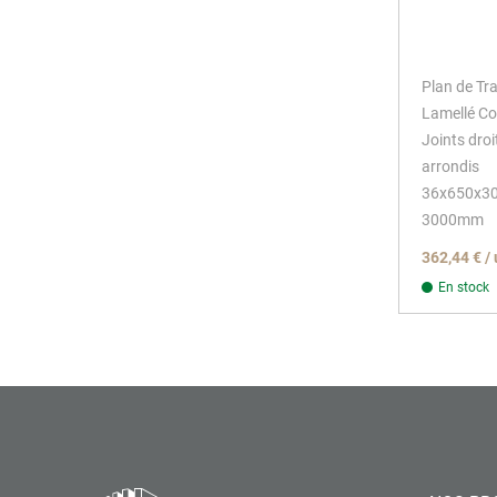
Plan de Tr
Lamellé Co
Joints dro
arrondis
36x650x
3000mm
362,44 € /
En stock