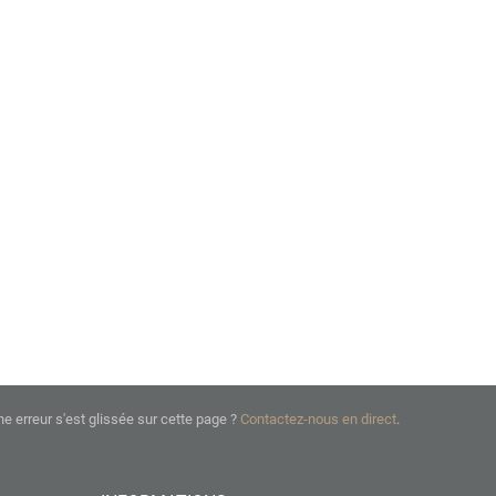
ne erreur s'est glissée sur cette page ?
Contactez-nous en direct
.