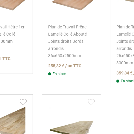
vail Hêtre 1er
Plan de Travail Frêne
Plan de T
llé Collé
Lamellé Collé Abouté
Lamellé C
3000mm
Joints droits Bords
Joints dr
arrondis
arrondis
36x650x2500mm
26x650x
ml TTC
3000mm
255,32 € / un TTC
359,84 € 
En stock
En stoc