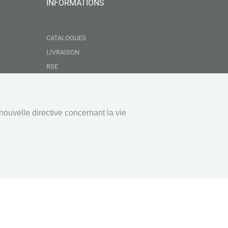
INFORMATIONS
CATALOGUES
LIVRAISON
RSE
GROUPEMENT NEBOPAN
NOS VALEURS
CONDITIONS GÉNÉRALES DE VENTE
nouvelle directive concernant la vie
MENTIONS LÉGALES
EAUX