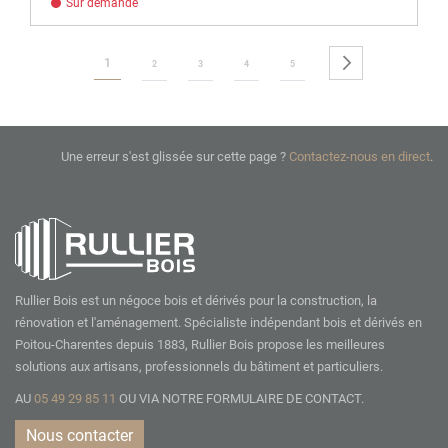
Sur demande
Page
Vous lisez actuellement la page
Page
Suivant
1
Page
Page
Page
Page
2
3
4
5
Une erreur s'est glissée sur cette page ?
Contactez-nous en direct
.
Rullier Bois est un négoce bois et dérivés pour la construction, la
rénovation et l'aménagement. Spécialiste indépendant bois et dérivés en
Poitou-Charentes depuis 1883, Rullier Bois propose les meilleures
solutions aux artisans, professionnels du bâtiment et particuliers.
AU
05 49 29 85 11
OU VIA NOTRE
FORMULAIRE DE CONTACT.
Nous contacter