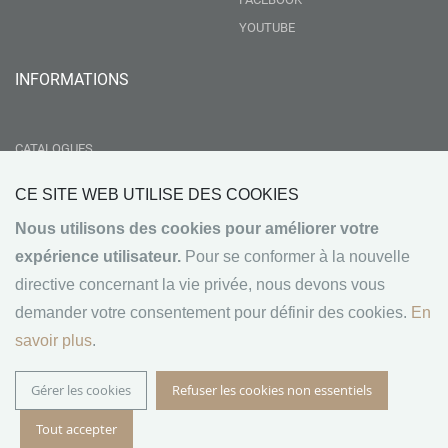
YOUTUBE
INFORMATIONS
CATALOGUES
LIVRAISON
CE SITE WEB UTILISE DES COOKIES
RSE
Nous utilisons des cookies pour améliorer votre
GROUPEMENT NEBOPAN
expérience utilisateur.
Pour se conformer à la nouvelle
NOS VALEURS
directive concernant la vie privée, nous devons vous
CONDITIONS GÉNÉRALES DE VENTE
demander votre consentement pour définir des cookies.
En
MENTIONS LÉGALES
savoir plus
.
Gérer les cookies
Refuser les cookies non essentiels
© 2024 RULLIER BOIS - Tous droits réservés. Développé
Tout accepter