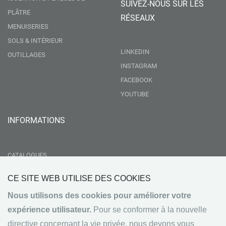
SUIVEZ-NOUS SUR LES
PLÂTRE
RÉSEAUX
MENUISERIES
SOLS & INTÉRIEUR
LINKEDIN
OUTILLAGES
INSTAGRAM
FACEBOOK
YOUTUBE
INFORMATIONS
CATALOGUES
LIVRAISON
CE SITE WEB UTILISE DES COOKIES
RSE
Nous utilisons des cookies pour améliorer votre
GROUPEMENT NEBOPAN
expérience utilisateur.
Pour se conformer à la nouvelle
NOS VALEURS
directive concernant la vie privée, nous devons vous
CONDITIONS GÉNÉRALES DE VENTE