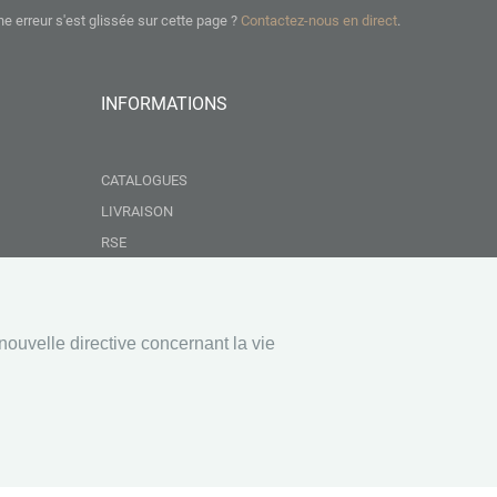
ne erreur s'est glissée sur cette page ?
Contactez-nous en direct
.
INFORMATIONS
CATALOGUES
LIVRAISON
RSE
GROUPEMENT NEBOPAN
NOS VALEURS
CONDITIONS GÉNÉRALES DE VENTE
nouvelle directive concernant la vie
MENTIONS LÉGALES
EAUX