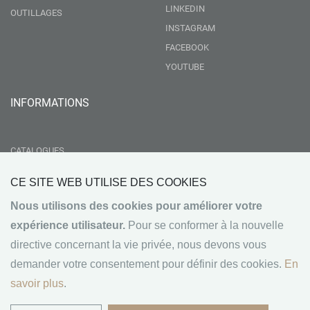
LINKEDIN
OUTILLAGES
INSTAGRAM
FACEBOOK
YOUTUBE
INFORMATIONS
CATALOGUES
LIVRAISON
CE SITE WEB UTILISE DES COOKIES
RSE
Nous utilisons des cookies pour améliorer votre
GROUPEMENT NEBOPAN
expérience utilisateur.
Pour se conformer à la nouvelle
NOS VALEURS
directive concernant la vie privée, nous devons vous
CONDITIONS GÉNÉRALES DE VENTE
demander votre consentement pour définir des cookies.
En
MENTIONS LÉGALES
savoir plus
.