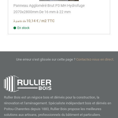
Panneau Aggloméré Brut P3 MH Hydrofuge
2070x2800mm De 16 mm à 22 mm
10,14 € / m2 TTC
À partir de
En stock
Une erreur s'est glissée sur cette page ?
Contactez-nous en direct
.
Rullier Bois est un négoce bois et dérivés pour la construction, la
rénovation et l'aménagement. Spécialiste indépendant bois et dérivés en
Poitou-Charentes depuis 1883, Rullier Bois propose les meilleures
solutions aux artisans, professionnels du bâtiment et particuliers.