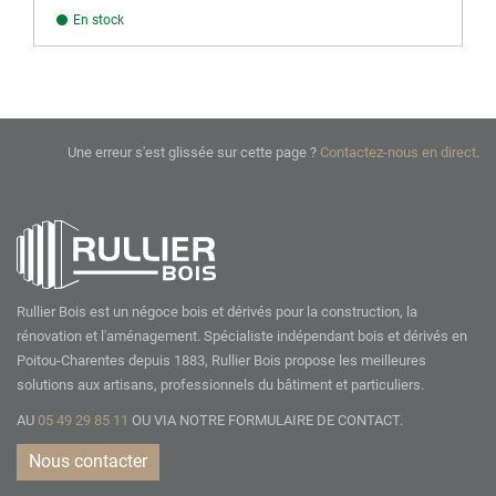
En stock
Une erreur s'est glissée sur cette page ?
Contactez-nous en direct
.
Rullier Bois est un négoce bois et dérivés pour la construction, la
rénovation et l'aménagement. Spécialiste indépendant bois et dérivés en
Poitou-Charentes depuis 1883, Rullier Bois propose les meilleures
solutions aux artisans, professionnels du bâtiment et particuliers.
AU
05 49 29 85 11
OU VIA NOTRE
FORMULAIRE DE CONTACT.
Nous contacter