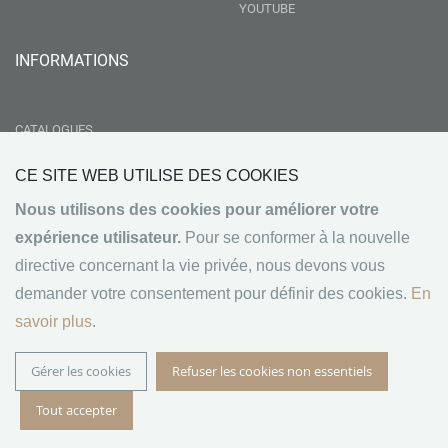
YOUTUBE
INFORMATIONS
CATALOGUES
LIVRAISON
CE SITE WEB UTILISE DES COOKIES
RSE
Nous utilisons des cookies pour améliorer votre
GROUPEMENT NEBOPAN
expérience utilisateur.
Pour se conformer à la nouvelle
NOS VALEURS
directive concernant la vie privée, nous devons vous
CONDITIONS GÉNÉRALES DE VENTE
demander votre consentement pour définir des cookies.
En
MENTIONS LÉGALES
savoir plus
.
Gérer les cookies
Refuser les cookies non essentiels
© 2024 RULLIER BOIS - Tous droits réservés. Développé
Tout accepter
par
OVA Consulting SARL
.