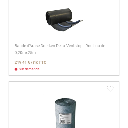
Bande d'Arase Doerken Delta-Ventstop - Rouleau de
0,20mx25m
219,41 € / rlx TTC
Sur demande