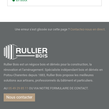
En stock
Une erreur s'est glissée sur cette page ?
Contactez-nous en direct
.
Rullier Bois est un négoce bois et dérivés pour la construction, la
rénovation et l'aménagement. Spécialiste indépendant bois et dérivés en
Poitou-Charentes depuis 1883, Rullier Bois propose les meilleures
solutions aux artisans, professionnels du bâtiment et particuliers.
AU
05 49 29 85 11
OU VIA NOTRE
FORMULAIRE DE CONTACT.
Nous contacter