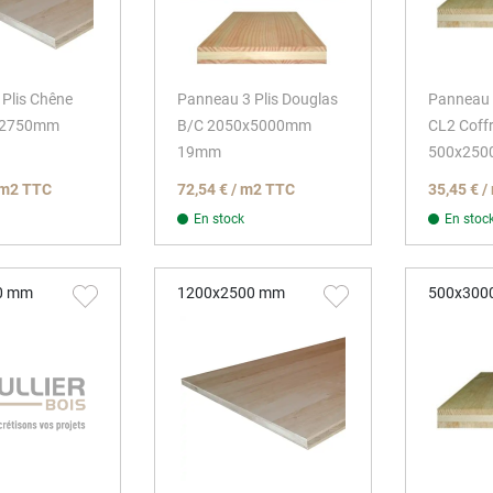
Plis Chêne
Panneau 3 Plis Douglas
Panneau 3
x2750mm
B/C 2050x5000mm
CL2 Coff
19mm
500x25
/ m2 TTC
72,54 € / m2 TTC
35,45 € 
En stock
En stoc
0 mm
1200x2500 mm
500x300