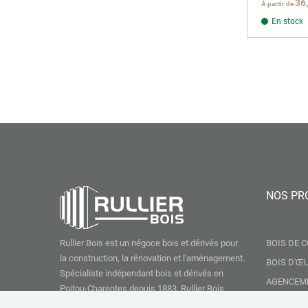
36
À partir de
En stock
NOS PR
Rullier Bois est un négoce bois et dérivés pour
BOIS DE 
la construction, la rénovation et l'aménagement.
BOIS D'Œ
Spécialiste indépendant bois et dérivés en
AGENCEM
Poitou-Charentes depuis 1883, Rullier Bois
TERRASE 
propose les meilleures solutions aux artisans,