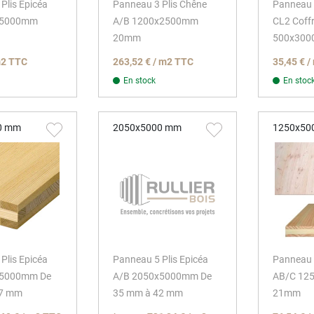
Plis Epicéa
Panneau 3 Plis Chêne
Panneau 3
x5000mm
A/B 1200x2500mm
CL2 Coff
20mm
500x30
m2 TTC
263,52 € / m2 TTC
35,45 € 
En stock
En stoc
0 mm
2050x5000 mm
1250x50
Plis Epicéa
Panneau 5 Plis Epicéa
Panneau 
x5000mm De
A/B 2050x5000mm De
AB/C 12
27 mm
35 mm à 42 mm
21mm