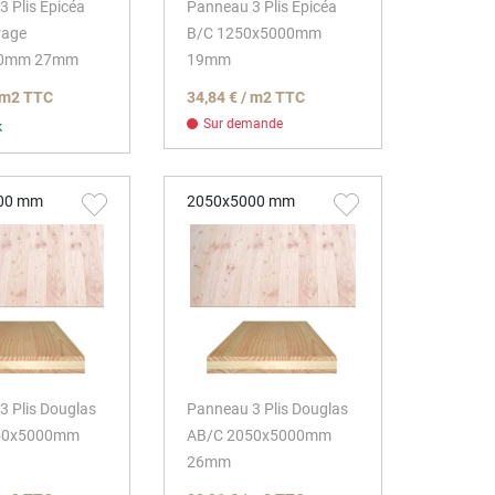
 Plis Epicéa
Panneau 3 Plis Epicéa
rage
B/C 1250x5000mm
00mm 27mm
19mm
/ m2 TTC
34,84 € / m2 TTC
Sur demande
k
00 mm
2050x5000 mm
3 Plis Douglas
Panneau 3 Plis Douglas
50x5000mm
AB/C 2050x5000mm
26mm