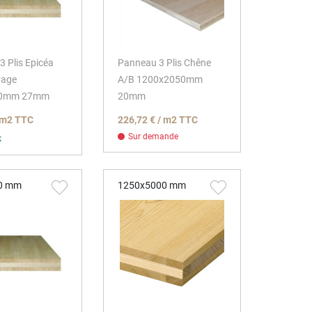
 Plis Epicéa
Panneau 3 Plis Chêne
rage
A/B 1200x2050mm
00mm 27mm
20mm
/ m2 TTC
226,72 € / m2 TTC
Sur demande
k
0 mm
1250x5000 mm