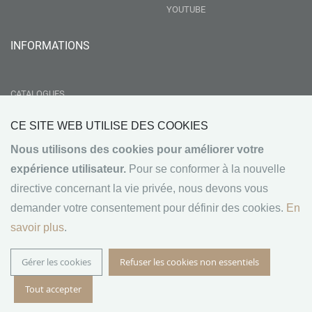
YOUTUBE
INFORMATIONS
CATALOGUES
LIVRAISON
CE SITE WEB UTILISE DES COOKIES
RSE
Nous utilisons des cookies pour améliorer votre
GROUPEMENT NEBOPAN
expérience utilisateur.
Pour se conformer à la nouvelle
NOS VALEURS
directive concernant la vie privée, nous devons vous
CONDITIONS GÉNÉRALES DE VENTE
demander votre consentement pour définir des cookies.
En
MENTIONS LÉGALES
savoir plus
.
Gérer les cookies
Refuser les cookies non essentiels
© 2024 RULLIER BOIS - Tous droits réservés. Développé
Tout accepter
par
OVA Consulting SARL
.