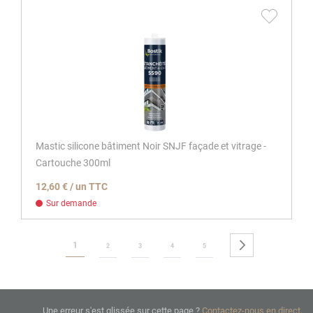
Mastic silicone bâtiment Noir SNJF façade et vitrage -
Cartouche 300ml
12,60 € / un TTC
Sur demande
Page
Vous lisez actuellement la page
Page
Suivant
1
Page
Page
Page
Page
2
3
4
5
Une erreur s'est glissée sur cette page ?
Contactez-nous en direct
.