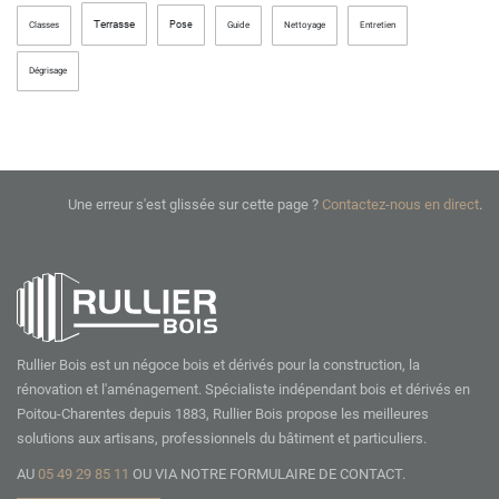
Terrasse
Pose
Classes
Guide
Nettoyage
Entretien
Dégrisage
Une erreur s'est glissée sur cette page ?
Contactez-nous en direct
.
Rullier Bois est un négoce bois et dérivés pour la construction, la
rénovation et l'aménagement. Spécialiste indépendant bois et dérivés en
Poitou-Charentes depuis 1883, Rullier Bois propose les meilleures
solutions aux artisans, professionnels du bâtiment et particuliers.
AU
05 49 29 85 11
OU VIA NOTRE
FORMULAIRE DE CONTACT.