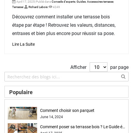
April 17, 2025| Publié dans
Conseils d'experts
,
Guides
,
Accessoires terrasse
,
Terrasse
|
Richard Lebois
|
4249
Découvrez comment installer une terrasse bois
étape par étape ! Retrouvez les valeurs, distances,
entraxes et bien plus encore pour réussir sa pose.
Lire La Suite
Afficher
par page
Populaire
Comment choisir son parquet
June 14, 2024
Comment poser sa terrasse bois ? Le Guide étape par étape !