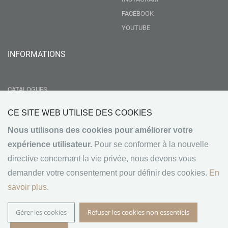
FACEBOOK
YOUTUBE
INFORMATIONS
CATALOGUES
LIVRAISON
CE SITE WEB UTILISE DES COOKIES
RSE
Nous utilisons des cookies pour améliorer votre
GROUPEMENT NEBOPAN
expérience utilisateur.
Pour se conformer à la nouvelle
NOS VALEURS
directive concernant la vie privée, nous devons vous
CONDITIONS GÉNÉRALES DE VENTE
demander votre consentement pour définir des cookies.
En
MENTIONS LÉGALES
savoir plus
.
Gérer les cookies
Refuser les cookies non essentiels