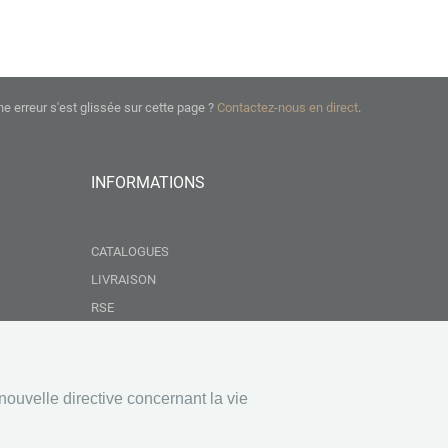
ne erreur s'est glissée sur cette page ?
Contactez-nous en direct
.
INFORMATIONS
CATALOGUES
LIVRAISON
RSE
GROUPEMENT NEBOPAN
NOS VALEURS
CONDITIONS GÉNÉRALES DE VENTE
nouvelle directive concernant la vie
MENTIONS LÉGALES
EAUX