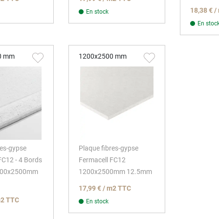
18,38 € 
En stock
En stoc
0 mm
1200x2500 mm
res-gypse
Plaque fibres-gypse
FC12 - 4 Bords
Fermacell FC12
1200x2500mm
1200x2500mm 12.5mm
17,99 € / m2 TTC
m2 TTC
En stock