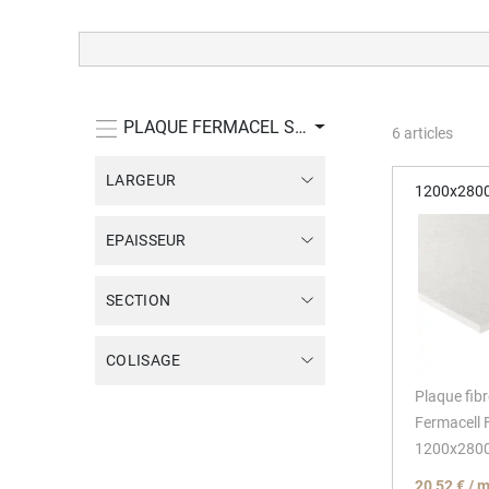
PLAQUE FERMACEL STANDARD
6
articles
LARGEUR
1200x280
EPAISSEUR
SECTION
COLISAGE
Plaque fib
Fermacell
1200x280
20,52 € / 