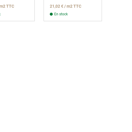
/ m2 TTC
21,02 € / m2 TTC
k
En stock