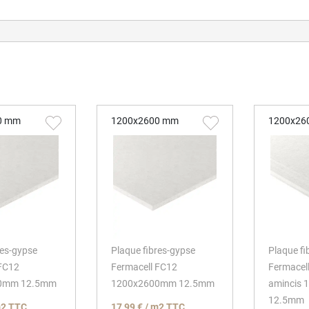
0 mm
1200x2600 mm
1200x26
res-gypse
Plaque fibres-gypse
Plaque fi
 FC12
Fermacell FC12
Fermacell
0mm 12.5mm
1200x2600mm 12.5mm
amincis
12.5mm
m2 TTC
17,99 € / m2 TTC