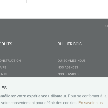
U
ODUITS
RULLIER BOIS
CONSTRUCTION
QUI SOMMES-NOUS
UVRE
NOS AGENCES
ENTS
NOS SERVICES
& AMÉNAGEMENTS EXTÉRIEURS
POLE CONSTRUCTION BOIS
 & FAÇADES
NOUS REJOINDRE
KIES
N & PLAQUES DE PLÂTRE
éliorer votre expérience utilisateur.
Pour se conformer à la 
IES
votre consentement pour définir des cookies.
En savoir plus
.
SUIVEZ-NOUS SUR LES RÉS
NTÉRIEUR