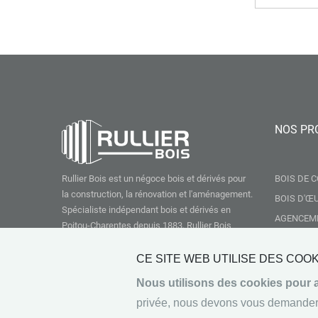
NOS PR
Rullier Bois est un négoce bois et dérivés pour
BOIS DE 
la construction, la rénovation et l'aménagement.
BOIS D'Œ
Spécialiste indépendant bois et dérivés en
AGENCEM
Poitou-Charentes depuis 1883, Rullier Bois
TERRASE 
propose les meilleures solutions aux artisans,
professionnels du bâtiment et particuliers.
BARDAGES
CE SITE WEB UTILISE DES COO
ISOLATIO
AU
05 49 29 85 11
OU VIA NOTRE
Nous utilisons des cookies pour am
FORMULAIRE DE CONTACT.
MENUISER
privée, nous devons vous demander 
SOLS & I