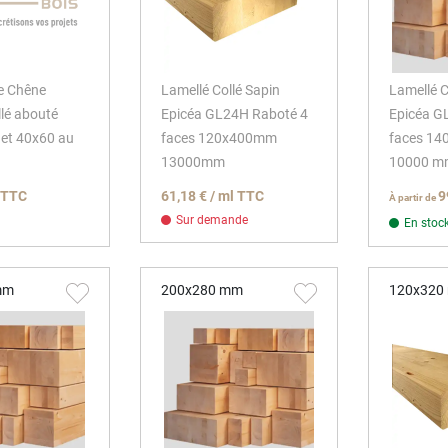
e Chêne
Lamellé Collé Sapin
Lamellé C
llé abouté
Epicéa GL24H Raboté 4
Epicéa G
uet 40x60 au
faces 120x400mm
faces 1
13000mm
10000 m
l TTC
61,18 € / ml TTC
9
À partir de
Sur demande
En stoc
mm
200x280 mm
120x320