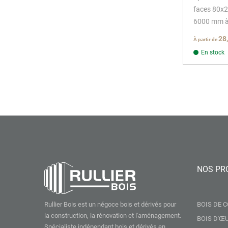
faces 80x
6000 mm 
28
À partir de
En stock
NOS PR
Rullier Bois est un négoce bois et dérivés pour
BOIS DE 
la construction, la rénovation et l'aménagement.
BOIS D'Œ
Spécialiste indépendant bois et dérivés en