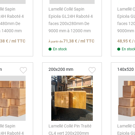
llé Sapin
Lamellé Collé Sapin
Lamellé C
24H Raboté 4
Epicéa GL24H Raboté 4
Epicéa G
x480mm De
faces 200x280mm De
faces 1
à 14000 mm
9000 mm à 12000 mm
9000mm
,38 € / ml TTC
71,38 € / ml TTC
48,95 € /
À partir de
En stock
En stoc
m
200x200 mm
140x520
llé Sapin
Lamellé Collé Pin Traité
Lamellé C
24H Raboté 4
CL4 vert 200x200mm
Epicéa G