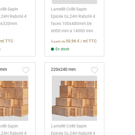
ollé Sapin
Lamellé Collé Sapin
L24H Raboté 4
Epicéa GL24H Raboté 4
20x320mm
faces 100x400mm De
6000 mm à 14000 mm
 ml TTC
50,96 € / ml TTC
À partir de
k
En stock
 mm
220x240 mm
ollé Sapin
Lamellé Collé Sapin
L24H Raboté 4
Epicéa GL24H Raboté 4