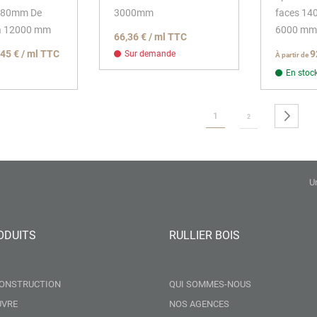
280mm De
3000mm
faces 1
à 12000 mm
6000 mm
66,36 € / ml TTC
,45 € / ml TTC
9
Sur demande
À partir de
En stoc
Page
Vous lisez actuellement la 
Pa
Sui
1
Page
2
U
ODUITS
RULLIER BOIS
CONSTRUCTION
QUI SOMMES-NOUS
UVRE
NOS AGENCES