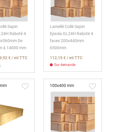
ollé Sapin
Lamellé Collé Sapin
L24H Raboté 4
Epicéa GL24H Raboté 4
40x560mm De
faces 200x440mm
m à 14000 mm
6500mm
9,92 € / ml TTC
112,15 € / ml TTC
Sur demande
k
 mm
100x400 mm