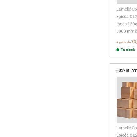
Lamellé Co
Epicéa GL
faces 120
6000 mm 
73
À partir de
En stock
80x280 m
Lamellé Co
Epicéa GL