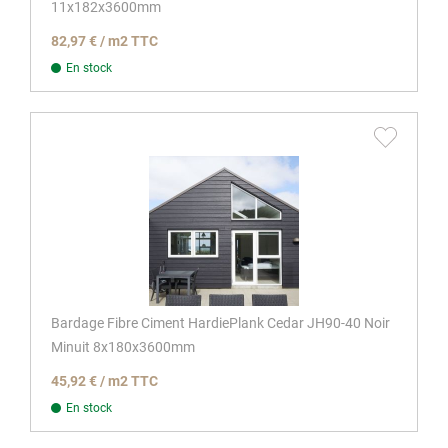
11x182x3600mm
82,97 € / m2 TTC
En stock
Bardage Fibre Ciment HardiePlank Cedar JH90-40 Noir
Minuit 8x180x3600mm
45,92 € / m2 TTC
En stock