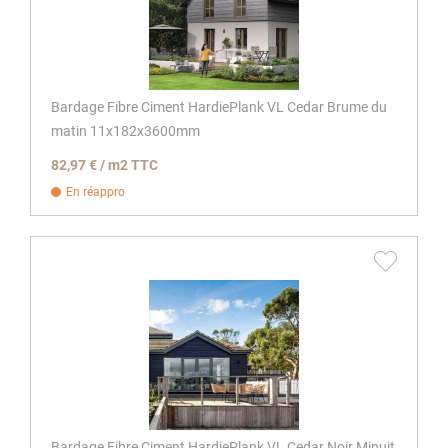
Bardage Fibre Ciment HardiePlank VL Cedar Brume du
matin 11x182x3600mm
82,97 € / m2 TTC
En réappro
Bardage Fibre Ciment HardiePlank VL Cedar Noir Minuit