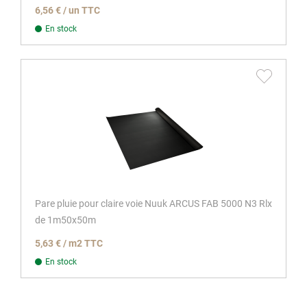
6,56 € / un TTC
En stock
Pare pluie pour claire voie Nuuk ARCUS FAB 5000 N3 Rlx
de 1m50x50m
5,63 € / m2 TTC
En stock