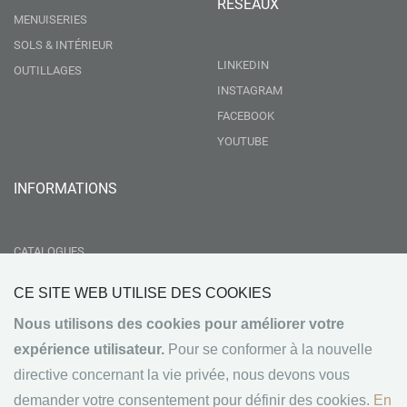
RÉSEAUX
MENUISERIES
SOLS & INTÉRIEUR
LINKEDIN
OUTILLAGES
INSTAGRAM
FACEBOOK
YOUTUBE
INFORMATIONS
CATALOGUES
LIVRAISON
CE SITE WEB UTILISE DES COOKIES
RSE
Nous utilisons des cookies pour améliorer votre
GROUPEMENT NEBOPAN
expérience utilisateur.
Pour se conformer à la nouvelle
NOS VALEURS
directive concernant la vie privée, nous devons vous
CONDITIONS GÉNÉRALES DE VENTE
demander votre consentement pour définir des cookies.
En
MENTIONS LÉGALES