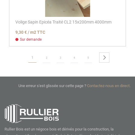
Volige Sapin Epicéa Traité CL2 15x200mm 4000mm
9,30 € / m2 TTC
Sur demande
Page
Vous lisez actuellement la page
Page
Suivant
1
Page
Page
Page
Page
2
3
4
5
Une erreur s'est glissée sur cette page ?
Contactez-nous en direct
.
Rullier Bois est un négoce bois et dérivés pour la construction, la