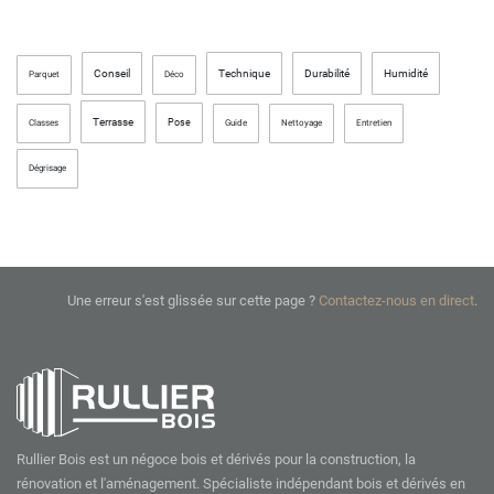
Conseil
Technique
Durabilité
Humidité
Parquet
Déco
Terrasse
Pose
Classes
Guide
Nettoyage
Entretien
Dégrisage
Une erreur s'est glissée sur cette page ?
Contactez-nous en direct
.
Rullier Bois est un négoce bois et dérivés pour la construction, la
rénovation et l'aménagement. Spécialiste indépendant bois et dérivés en