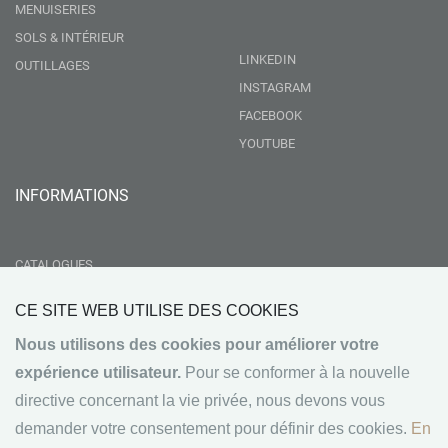
MENUISERIES
SOLS & INTÉRIEUR
LINKEDIN
OUTILLAGES
INSTAGRAM
FACEBOOK
YOUTUBE
INFORMATIONS
CATALOGUES
LIVRAISON
CE SITE WEB UTILISE DES COOKIES
RSE
Nous utilisons des cookies pour améliorer votre
GROUPEMENT NEBOPAN
expérience utilisateur.
Pour se conformer à la nouvelle
NOS VALEURS
directive concernant la vie privée, nous devons vous
CONDITIONS GÉNÉRALES DE VENTE
demander votre consentement pour définir des cookies.
En
MENTIONS LÉGALES