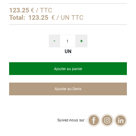
d’images
123.25
€ / TTC
Total:
123.25
€ / UN TTC
-
+
UN
Ajouter au panier
Ajouter au Devis
Suivez-nous sur :