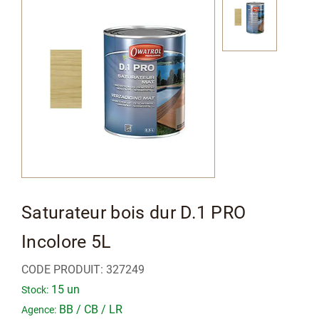
à
la
fin
de
la
galerie
d’images
Passer
Saturateur bois dur D.1 PRO
au
Incolore 5L
début
de
CODE PRODUIT:
327249
la
15 un
Stock:
Galerie
BB / CB / LR
Agence: