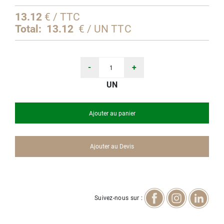
d’images
13.12
€ / TTC
Total:
13.12
€ / UN TTC
-
+
UN
Ajouter au panier
Ajouter au Devis
Suivez-nous sur :