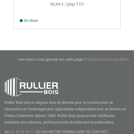
30,94 € / plqs TTC
En stock
Une erreur s'est glissée sur cette page ?
Contactez-nous en direct
.
Rullier Bois est un négoce bois et dérivés pour la construction, la
rénovation et l'aménagement. Spécialiste indépendant bois et dérivés en
Poitou-Charentes depuis 1883, Rullier Bois propose les meilleures
solutions aux artisans, professionnels du bâtiment et particuliers.
AU
05 49 29 85 11
OU VIA NOTRE
FORMULAIRE DE CONTACT.