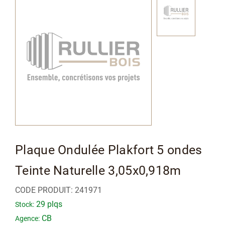
à
la
fin
de
la
galerie
d’images
Passer
Plaque Ondulée Plakfort 5 ondes
au
Teinte Naturelle 3,05x0,918m
début
de
CODE PRODUIT:
241971
la
29 plqs
Stock:
Galerie
CB
Agence: