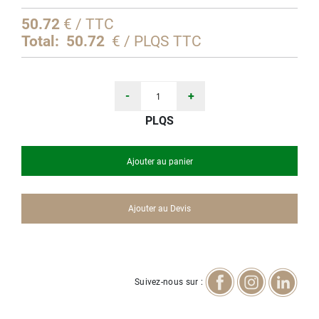
d’images
50.72
€ / TTC
Total:
50.72
€ / PLQS TTC
-
+
PLQS
Ajouter au panier
Ajouter au Devis
Suivez-nous sur :