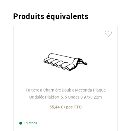
Produits équivalents
Faitiere à Charnière Double Meconda Plaque
Ondulée Plakfort 5, 5 Ondes 0,97x0,22m
55,44 € / pce TTC
En stock