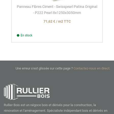
Panneau Fibres Ciment - Swisspearl Patina Original
- P222 Pearl 8x1250x3050mm
71,62 € / m2 TTC
En stock
Une erreur s'est glissée sur cette page ?
Contactez-nous en direct
.
Rullier Bois est un négoce bois et dérivés pour la construction, la
rénovation et l'aménagement. Spécialiste indépendant bois et dérivés en