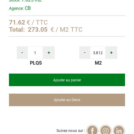
Stock:
d’images
CB
Agence:
71.62
€ / TTC
Total:
273.05
€ / M2 TTC
-
+
-
+
PLQS
M2
Ajouter au panier
Ajouter au Devis
Suivez-nous sur :