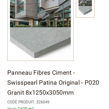
à
la
fin
de
la
galerie
d’images
Passer
Panneau Fibres Ciment -
au
Swisspearl Patina Original - P020
début
de
Granit 8x1250x3050mm
la
CODE PRODUIT:
326049
Galerie
7.625 m2