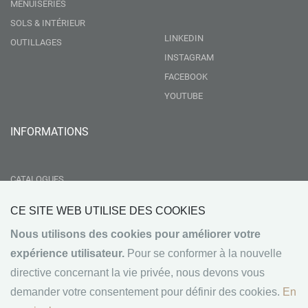
MENUISERIES
SOLS & INTÉRIEUR
LINKEDIN
OUTILLAGES
INSTAGRAM
FACEBOOK
YOUTUBE
INFORMATIONS
CATALOGUES
LIVRAISON
CE SITE WEB UTILISE DES COOKIES
RSE
Nous utilisons des cookies pour améliorer votre
GROUPEMENT NEBOPAN
expérience utilisateur.
Pour se conformer à la nouvelle
NOS VALEURS
directive concernant la vie privée, nous devons vous
CONDITIONS GÉNÉRALES DE VENTE
demander votre consentement pour définir des cookies.
En
MENTIONS LÉGALES