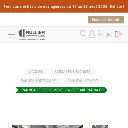
Fermeture estivale de nos agences du 10 au 23 août 2026. Bel été !
Nous contacter
ACCUEIL
BARDAGES & FAÇADES
PANNEAU DE FACADE
PANNEAU CEMBRIT
PANNEAU FIBRES CIMENT - SWISSPEARL PATINA ORIGINAL - P020
Passer