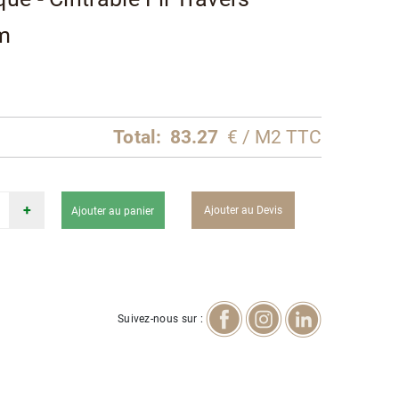
m
Total:
83.27
€ / M2 TTC
+
Ajouter au Devis
Ajouter au panier
Suivez-nous sur :