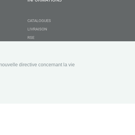
CATALOGUES
LIVRAISON
RSE
GROUPEMENT NEBOPAN
NOS VALEURS
CONDITIONS GÉNÉRALES DE VENTE
nouvelle directive concernant la vie
MENTIONS LÉGALES
EAUX