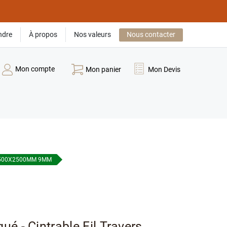
ndre
À propos
Nos valeurs
Nous contacter
Mon compte
Mon panier
Mon Devis
2500X2500MM 9MM
é - Cintrable Fil Travers