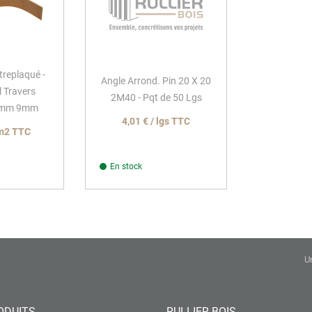
replaqué -
Angle Arrond. Pin 20 X 20
l Travers
2M40 - Pqt de 50 Lgs
0mm 9mm
4,01 € / lgs TTC
 m2 TTC
En stock
U
ODUITS
RULLIER BOIS