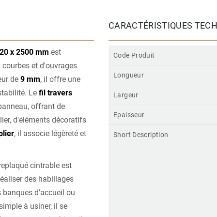
CARACTÉRISTIQUES TEC
1220 x 2500 mm
est
Code Produit
s courbes et d'ouvrages
Longueur
eur de
9 mm
, il offre une
tabilité. Le
fil travers
Largeur
panneau, offrant de
Epaisseur
ier, d'éléments décoratifs
lier
, il associe légèreté et
Short Description
replaqué cintrable est
éaliser des habillages
s banques d'accueil ou
imple à usiner, il se