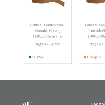
Panneau Contreplaqué -
Panneau Cont
Cintrable Fil Long
Cintrable Fi
1220x2500mm 9mm
2500x250
30,00 € / m2 TTC
27,30 € /
En stock
En réappro
NOS PR