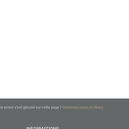
ne erreur s'est glissée sur cette page ?
Contactez-nous en direct
.
INFORMATIONS