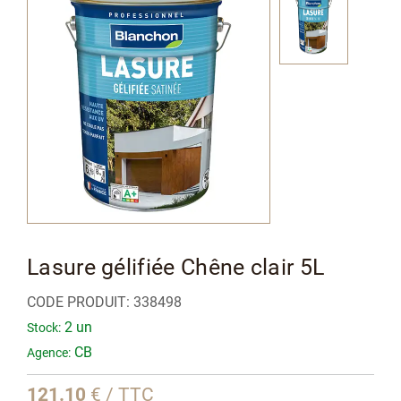
à
la
fin
de
la
galerie
d’images
Passer
Lasure gélifiée Chêne clair 5L
au
CODE PRODUIT:
338498
début
2 un
Stock:
de
CB
Agence:
la
Galerie
121.10
€ / TTC