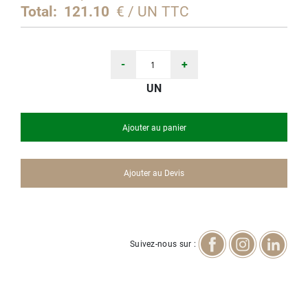
d’images
Total:
121.10
€ / UN TTC
-
+
UN
Ajouter au panier
Ajouter au Devis
Suivez-nous sur :