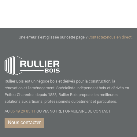
Une erreur s'est glissée sur cette page ?
Contactez-nous en direct
.
Rullier Bois est un négoce bois et dérivés pour la construction, la
rénovation et l'aménagement. Spécialiste indépendant bois et dérivés en
Poitou-Charentes depuis 1883, Rullier Bois propose les meilleures
solutions aux artisans, professionnels du bâtiment et particuliers.
AU
05 49 29 85 11
OU VIA NOTRE
FORMULAIRE DE CONTACT.
Nous contacter