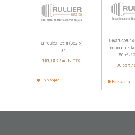
Destructeur d
Enrouleur 25m (3x2.5)
concentré fl
H07
(50m²/10 
151,30 € / unite TTC
30,55 € /
En réappro
En réappro