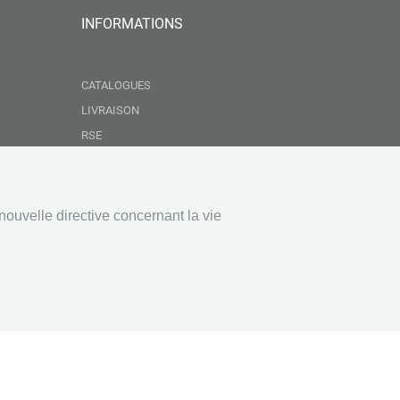
INFORMATIONS
CATALOGUES
LIVRAISON
RSE
GROUPEMENT NEBOPAN
NOS VALEURS
CONDITIONS GÉNÉRALES DE VENTE
nouvelle directive concernant la vie
MENTIONS LÉGALES
EAUX