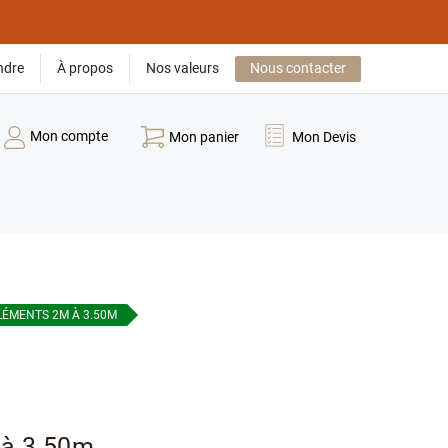
ndre
À propos
Nos valeurs
Nous contacter
Mon compte
Mon panier
Mon Devis
ELÉMENTS 2M À 3.50M
 à 3.50m