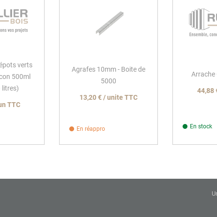
épots verts
Agrafes 10mm - Boite de
Arrache 
acon 500ml
5000
litres)
44,88 
13,20 € / unite TTC
 un TTC
En stock
En réappro
U