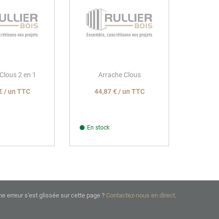
Clous 2 en 1
Arrache Clous
€ / un TTC
44,87 € / un TTC
En stock
ne erreur s'est glissée sur cette page ?
Contactez-nous en direct
.