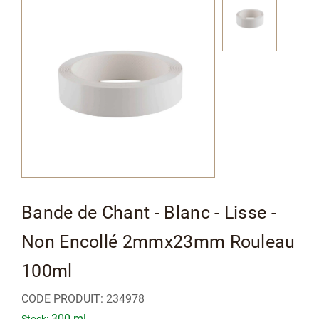
à
la
fin
de
la
galerie
d’images
Passer
Bande de Chant - Blanc - Lisse -
au
Non Encollé 2mmx23mm Rouleau
début
de
100ml
la
CODE PRODUIT:
234978
Galerie
300 ml