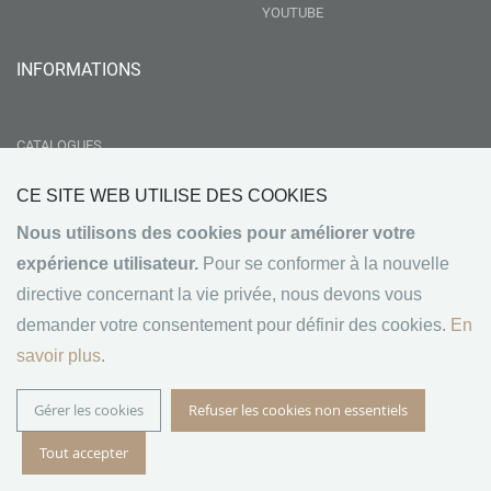
YOUTUBE
INFORMATIONS
CATALOGUES
LIVRAISON
CE SITE WEB UTILISE DES COOKIES
RSE
Nous utilisons des cookies pour améliorer votre
GROUPEMENT NEBOPAN
expérience utilisateur.
Pour se conformer à la nouvelle
NOS VALEURS
directive concernant la vie privée, nous devons vous
CONDITIONS GÉNÉRALES DE VENTE
demander votre consentement pour définir des cookies.
En
MENTIONS LÉGALES
savoir plus
.
Gérer les cookies
Refuser les cookies non essentiels
© 2024 RULLIER BOIS - Tous droits réservés. Développé
Tout accepter
par
OVA Consulting SARL
.