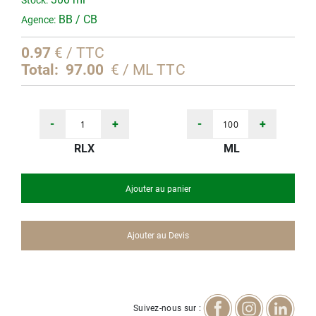
Stock:
d’images
BB / CB
Agence:
0.97
€ / TTC
Total:
97.00
€ / ML TTC
-
+
-
+
RLX
ML
Ajouter au panier
Ajouter au Devis
Suivez-nous sur :