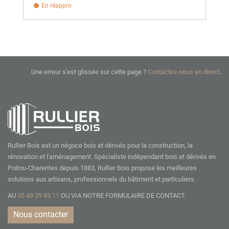
En réappro
Une erreur s'est glissée sur cette page ?
Contactez-nous en direct
.
Rullier Bois est un négoce bois et dérivés pour la construction, la
rénovation et l'aménagement. Spécialiste indépendant bois et dérivés en
Poitou-Charentes depuis 1883, Rullier Bois propose les meilleures
solutions aux artisans, professionnels du bâtiment et particuliers.
AU
05 49 29 85 11
OU VIA NOTRE
FORMULAIRE DE CONTACT.
Nous contacter