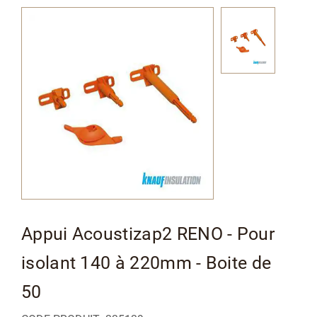
Passer
à
la
fin
de
la
galerie
d’images
Passer
Appui Acoustizap2 RENO - Pour
au
isolant 140 à 220mm - Boite de
début
de
50
la