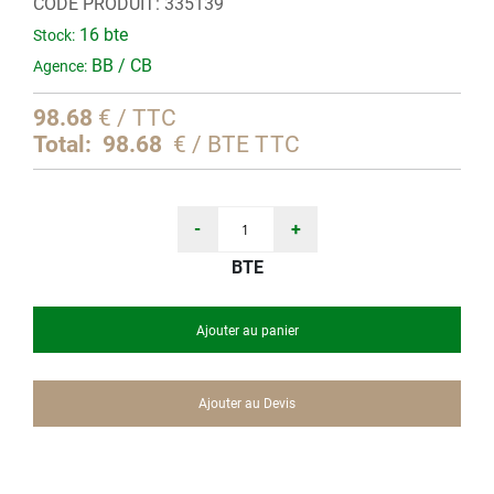
CODE PRODUIT:
335139
Galerie
16 bte
Stock:
d’images
BB / CB
Agence:
98.68
€ / TTC
Total:
98.68
€ / BTE TTC
-
+
BTE
Ajouter au panier
Ajouter au Devis