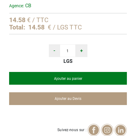
Galerie
CB
Agence:
d’images
14.58
€ / TTC
Total:
14.58
€ / LGS TTC
-
+
LGS
Ajouter au panier
Ajouter au Devis
Suivez-nous sur :