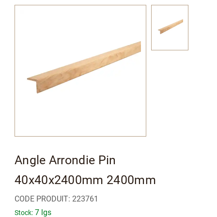
Passer
à
la
fin
de
la
galerie
d’images
Passer
Angle Arrondie Pin
au
40x40x2400mm 2400mm
début
de
CODE PRODUIT:
223761
la
7 lgs
Stock: